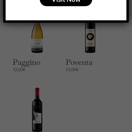
Paggino
Poventa
12,00
€
22,00
€