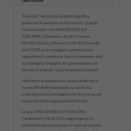
Descrizione
“Dimolto” nel nostro dialetto significa
qualcosa di speciale, molto buono. Questo
vino prodotto con VINO ROSSO IGT
TOSCANA Calabrese, che già il nonno
Michele Giusti coltivava in Val di Chio negli
anni 1950, è un omaggio a questo uomo
sapiente ed innovatore che ha trasmesso alla
sua famiglia l’orgoglio di rappresentare un
territorio tramite i suoi eccellenti prodotti.
L’etichetta di questo vino vuole celebrare il
nonno Michele riportando la sua firma
originale ed una immagine che lo ricorda nel
momento della degustazione del vino.
Le uve VINO ROSSO IGT TOSCANA
Calabrese in Val di Chio raggiungono la
perfetta maturazione solo in speciali annate,